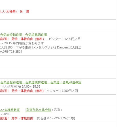
さしい太極拳) 休 講
財)合気会登録道場 合気道鳳徳道場
者歓迎！
見学・体験自由（無料）
、ビジター：1200円／回
30 ～ 20:15 年内場所が変わります
大路100ｍ下がる東側 レンタルスタジオDancers北大路店
075-723-3524
財)合気会登録道場 合氣道桃林道場 合気道／合氣和道教室
りん幼稚園内) 14:00～15:35
者歓迎！
見学・体験自由（無料)
ビジター：1200円／回
しい太極拳教室
（
京都市北文化会館
：和室）
0～20:10
者歓迎！
見学・体験自由
問合せ:075-723-3524(二谷)