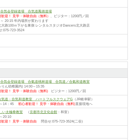
財)合気会登録道場 合気道鳳徳道場
者歓迎！
見学・体験自由（無料）
、ビジター：1200円／回
30 ～ 20:15 年内場所が変わります
大路100ｍ下がる東側 レンタルスタジオDancers北大路店
075-723-3524
財)合気会登録道場 合氣道桃林道場 合気道／合氣和道教室
りん幼稚園内) 14:00～15:35
者歓迎！
見学・体験自由（無料)
ビジター：1200円／回
合気道・合気和道教室 ハートフルスクウェアG
（JR岐阜駅）
00～14：45
初心者歓迎！
見学・体験自由（無料)
直接現地へ
しい太極拳教室
（
京都市北文化会館
：和室）
0～20:10
者歓迎！
見学・体験自由
問合せ:075-723-3524(二谷)