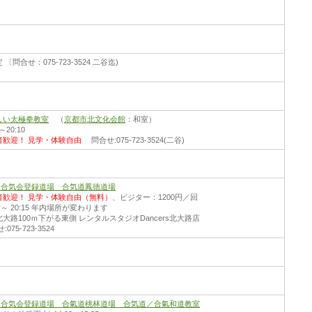
 〔問合せ：075-723-3524 二谷迄)
しい太極拳教室
（
京都市北文化会館
：和室）
0～20:10
者歓迎！
見学・体験自由
問合せ:075-723-3524(二谷)
財)合気会登録道場 合気道鳳徳道場
者歓迎！
見学・体験自由（無料）
、ビジター：1200円／回
30 ～ 20:15 年内場所が変わります
大路100ｍ下がる東側 レンタルスタジオDancers北大路店
075-723-3524
財)合気会登録道場 合氣道桃林道場 合気道／合氣和道教室