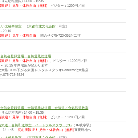
りん幼稚園内) 14:00～15:35
者歓迎！
見学・体験自由（無料)
ビジター：1200円／回
しい太極拳教室
（
京都市北文化会館
：和室）
0～20:10
者歓迎！
見学・体験自由
問合せ:075-723-3524(二谷)
財)合気会登録道場 合気道鳳徳道場
者歓迎！
見学・体験自由（無料）
、ビジター：1200円／回
30 ～ 20:15 年内場所が変わります
大路100ｍ下がる東側 レンタルスタジオDancers北大路店
075-723-3524
財)合気会登録道場 合氣道桃林道場 合気道／合氣和道教室
りん幼稚園内) 14:00～15:35
者歓迎！
見学・体験自由（無料)
ビジター：1200円／回
合気道・合気和道教室 ハートフルスクウェアG
（JR岐阜駅）
00～14：45
初心者歓迎！
見学・体験自由（無料)
直接現地へ
しい太極拳教室
（
京都市北文化会館
：和室）