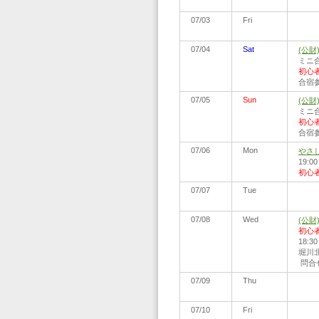
07/03
Fri
07/04
Sat
(公
ミニ合
初心
合宿
07/05
Sun
(公
ミニ合
初心
合宿
07/06
Mon
やさ
19:0
初心
07/07
Tue
07/08
Wed
(公
初心
18:
堀川北
問合せ:
07/09
Thu
07/10
Fri