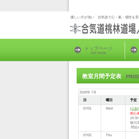
優しい方が強い 合気道で心・氣・感性を
トップページ
TOP PAGE
教室月間予定表
PRO
2026年 7月
日
曜日
予定
07/01
Wed
(公
初心
18:
堀川北
問合せ:
07/02
Thu