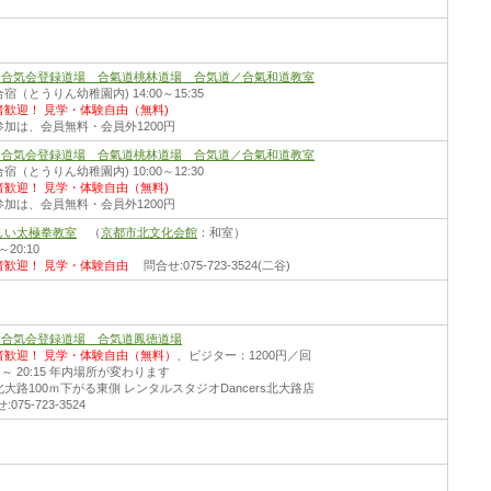
財)合気会登録道場 合氣道桃林道場 合気道／合氣和道教室
宿（とうりん幼稚園内) 14:00～15:35
者歓迎！
見学・体験自由（無料)
参加は、会員無料・会員外1200円
財)合気会登録道場 合氣道桃林道場 合気道／合氣和道教室
宿（とうりん幼稚園内) 10:00～12:30
者歓迎！
見学・体験自由（無料)
参加は、会員無料・会員外1200円
しい太極拳教室
（
京都市北文化会館
：和室）
0～20:10
者歓迎！
見学・体験自由
問合せ:075-723-3524(二谷)
財)合気会登録道場 合気道鳳徳道場
者歓迎！
見学・体験自由（無料）
、ビジター：1200円／回
30 ～ 20:15 年内場所が変わります
大路100ｍ下がる東側 レンタルスタジオDancers北大路店
075-723-3524