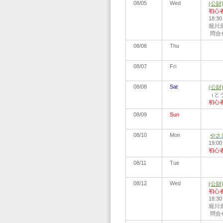
08/05
Wed
(公
初心
18:
堀川北
問合せ:
08/06
Thu
08/07
Fri
08/08
Sat
(公
（とう
初心
08/09
Sun
08/10
Mon
やさ
19:0
初心
08/11
Tue
08/12
Wed
(公
初心
18:
堀川北
問合せ: