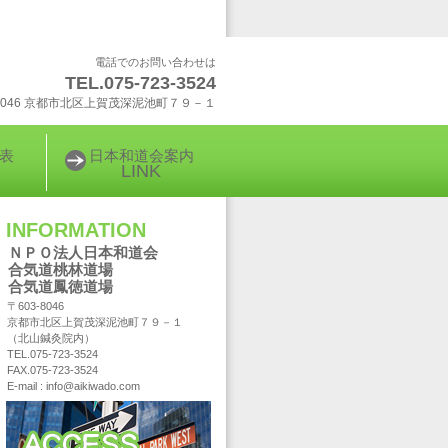
電話でのお問い合わせは
TEL.075-723-3524
-8046 京都市北区上賀茂深泥池町７９－１
表
日本和道会案内
LINK
INFORMATION
ＮＰＯ法人日本和道会
合気道桃林道場
合気道鳳徳道場
〒603-8046
京都市北区上賀茂深泥池町７９－１
（北山鍼灸院内）
TEL.075-723-3524
FAX.075-723-3524
E-mail : info@aikiwado.com