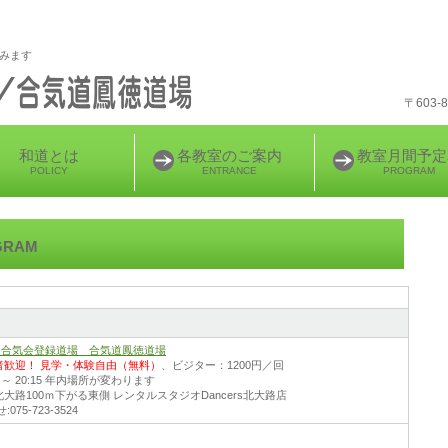
育みます
〒603
和道とは
各教室のご案内
教室月間予定
POLICY
ENTRANCE
PROGRAM
GRAM
財)合気会登録道場 合気道鳳徳道場
者歓迎！
見学・体験自由（無料）
、ビジター：1200円／回
30 ～ 20:15 年内場所が変わります
大路100ｍ下がる東側 レンタルスタジオDancers北大路店
075-723-3524