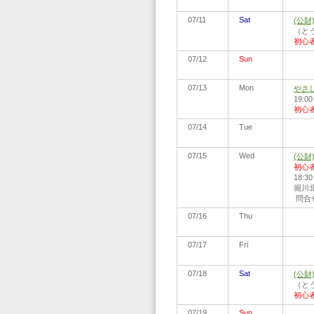
07/11
Sat
(公
（とう
初心
07/12
Sun
07/13
Mon
やさ
19:0
初心
07/14
Tue
07/15
Wed
(公
初心
18:
堀川北
問合せ:
07/16
Thu
07/17
Fri
07/18
Sat
(公
（とう
初心
07/19
Sun