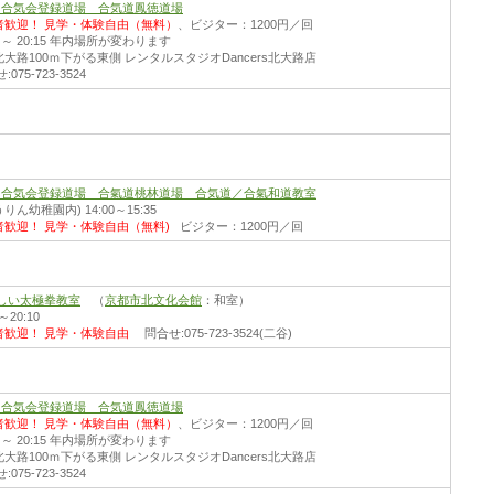
財)合気会登録道場 合気道鳳徳道場
者歓迎！
見学・体験自由（無料）
、ビジター：1200円／回
30 ～ 20:15 年内場所が変わります
大路100ｍ下がる東側 レンタルスタジオDancers北大路店
075-723-3524
財)合気会登録道場 合氣道桃林道場 合気道／合氣和道教室
りん幼稚園内) 14:00～15:35
者歓迎！
見学・体験自由（無料)
ビジター：1200円／回
しい太極拳教室
（
京都市北文化会館
：和室）
0～20:10
者歓迎！
見学・体験自由
問合せ:075-723-3524(二谷)
財)合気会登録道場 合気道鳳徳道場
者歓迎！
見学・体験自由（無料）
、ビジター：1200円／回
30 ～ 20:15 年内場所が変わります
大路100ｍ下がる東側 レンタルスタジオDancers北大路店
075-723-3524