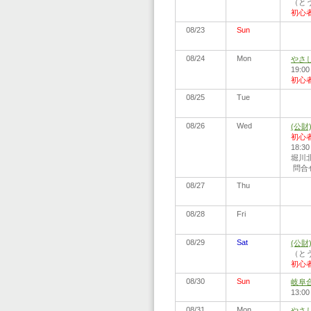
（とう
初心
08/23
Sun
08/24
Mon
やさ
19:0
初心
08/25
Tue
08/26
Wed
(公
初心
18:
堀川北
問合せ:
08/27
Thu
08/28
Fri
08/29
Sat
(公
（とう
初心
08/30
Sun
岐阜
13:
08/31
Mon
やさ