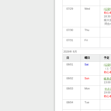
07/29
Wed
(公
初心
18:
堀川北
問合せ:
07/30
Thu
07/31
Fri
2026年 8月
日
曜日
予定
08/01
Sat
(公
（とう
初心
08/02
Sun
岐阜
13:
08/03
Mon
やさ
19:0
初心
08/04
Tue