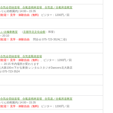
財)合気会登録道場 合氣道桃林道場 合気道／合氣和道教室
りん幼稚園内) 14:00～15:35
者歓迎！
見学・体験自由（無料)
ビジター：1200円／回
しい太極拳教室
（
京都市北文化会館
：和室）
0～20:10
者歓迎！
見学・体験自由
問合せ:075-723-3524(二谷)
財)合気会登録道場 合気道鳳徳道場
者歓迎！
見学・体験自由（無料）
、ビジター：1200円／回
30 ～ 20:15 年内場所が変わります
大路100ｍ下がる東側 レンタルスタジオDancers北大路店
075-723-3524
財)合気会登録道場 合氣道桃林道場 合気道／合氣和道教室
りん幼稚園内) 14:00～15:35
者歓迎！
見学・体験自由（無料)
ビジター：1200円／回